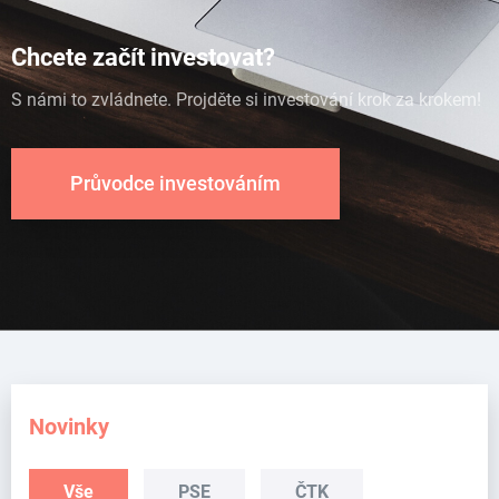
Chcete začít investovat?
S námi to zvládnete. Projděte si investování krok za krokem!
Průvodce investováním
Novinky
Vše
PSE
ČTK