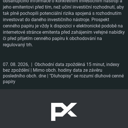
obsahujícího informace o konkrétním investičním nástroji a
jeho emitentovi před tím, než učiní investiční rozhodnutí, aby
tak plně pochopili potenciální rizika spojená s rozhodnutím
investovat do daného investičního nástroje. Prospekt
cenného papíru je vždy k dispozici v elektronické podobě na
internetové stránce emitenta před zahájením veřejné nabídky
či před přijetím cenného papíru k obchodování na
regulovaný trh.
07. 08. 2026,
| Obchodní data zpožděná 15 minut, indexy
bez zpoždění | Mimo obch. hodiny data ze závěru
posledního obch. dne | "Dluhopisy" se rozumí dluhové cenné
papíry