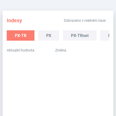
Indexy
Zobrazeno v reálném čase
PX-TR
PX
PX-TRnet
PX-
Aktualní hodnota
Změna