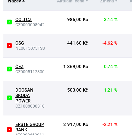
Název
Aktuální cena
Změna
Ab
COLTCZ
985,00 Kč
3,14 %
CZ0009008942
CSG
441,60 Kč
-4,62 %
NL0015073TS8
ČEZ
1 369,00 Kč
0,74 %
CZ0005112300
DOOSAN
503,00 Kč
1,21 %
ŠKODA
POWER
CZ1008000310
ERSTE GROUP
2 917,00 Kč
-2,21 %
BANK