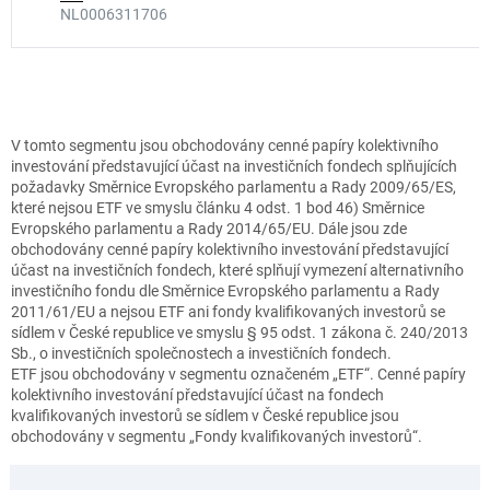
NL0006311706
V tomto segmentu jsou obchodovány cenné papíry kolektivního
investování představující účast na investičních fondech splňujících
požadavky Směrnice Evropského parlamentu a Rady 2009/65/ES,
které nejsou ETF ve smyslu článku 4 odst. 1 bod 46) Směrnice
Evropského parlamentu a Rady 2014/65/EU. Dále jsou zde
obchodovány cenné papíry kolektivního investování představující
účast na investičních fondech, které splňují vymezení alternativního
investičního fondu dle Směrnice Evropského parlamentu a Rady
2011/61/EU a nejsou ETF ani fondy kvalifikovaných investorů se
sídlem v České republice ve smyslu § 95 odst. 1 zákona č. 240/2013
Sb., o investičních společnostech a investičních fondech.
ETF jsou obchodovány v segmentu označeném „ETF“. Cenné papíry
kolektivního investování představující účast na fondech
kvalifikovaných investorů se sídlem v České republice jsou
obchodovány v segmentu „Fondy kvalifikovaných investorů“.