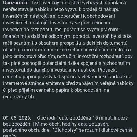
Upozornění
: Text uvedený na těchto webových stránkách
nepředstavuje nabídku nebo výzvu k prodeji či nákupu
investičních nástrojů, ani doporučení k obchodování
investičních nástrojů. Investor by se před učiněním
investičního rozhodnutí měl poradit se svými právními,
finančními a dalšími odbornými poradci. Investoři by si také
měli seznámit s obsahem prospektu a dalších dokumentů
obsahujícího informace o konkrétním investičním nástroji a
jeho emitentovi před tím, než učiní investiční rozhodnutí, aby
tak plně pochopili potenciální rizika spojená s rozhodnutím
investovat do daného investičního nástroje. Prospekt
cenného papíru je vždy k dispozici v elektronické podobě na
internetové stránce emitenta před zahájením veřejné nabídky
či před přijetím cenného papíru k obchodování na
regulovaný trh.
09. 08. 2026,
| Obchodní data zpožděná 15 minut, indexy
bez zpoždění | Mimo obch. hodiny data ze závěru
posledního obch. dne | "Dluhopisy" se rozumí dluhové cenné
papíry