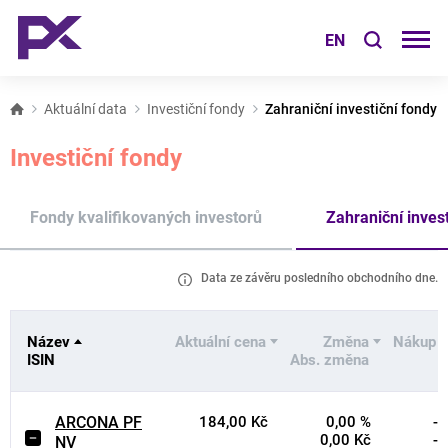
EN
Aktuální data
Investiční fondy
Zahraniční investiční fondy
Investiční fondy
Fondy kvalifikovaných investorů
Zahraniční inves
Data ze závěru posledního obchodního dne.
Název
Aktuální cena
Změna
Nákup
ISIN
Abs. změna
ARCONA PF
184,00 Kč
0,00 %
-
0,00 Kč
-
NV