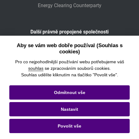
Energy Clearing Counterparty
Další právně propojené společnosti
Wiener Börse
Aby se vám web dobře používal (Souhlas s
cookies)
POWER EXCHANGE CENTRAL EUROPE
Pro co nejpohodlnější používání webu potřebujeme váš
souhlas
se zpracováním souborů cookies.
Souhlas udělíte kliknutím na tlačítko "Povolit vše".
© 2026
Burza cenných papírů Praha, a.s.
Odmítnout vše
Právní informace
Nastavit
Nastavení cookies
Ochrana osobních údajů a cookies
Povolit vše
Kontakty