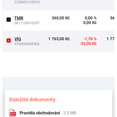
CZ0005135970
TMR
360,00 Kč
0,00 %
360
0,00 Kč
SK1120010287
VIG
1 765,00 Kč
-1,78 %
1 775
-32,00 Kč
AT0000908504
Důležité dokumenty
Pravidla obchodování
2.5 MB