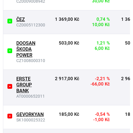
30,00 Kč
CZ0009008942
ČEZ
1 369,00 Kč
0,74 %
1 360
10,00 Kč
CZ0005112300
DOOSAN
503,00 Kč
1,21 %
501
6,00 Kč
ŠKODA
POWER
CZ1008000310
ERSTE
2 917,00 Kč
-2,21 %
2 961
-66,00 Kč
GROUP
BANK
AT0000652011
GEVORKYAN
185,00 Kč
-0,54 %
186
-1,00 Kč
SK1000025322