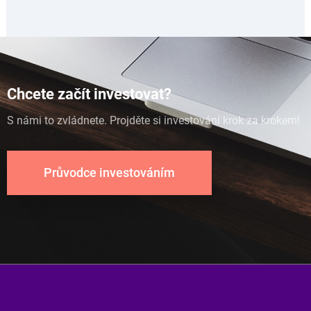
Chcete začít investovat?
S námi to zvládnete. Projděte si investování krok za krokem!
Průvodce investováním