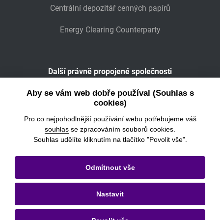
Centrální depozitář cenných papírů
Energy Clearing Counterparty
Další právně propojené společnosti
Wiener Börse
Aby se vám web dobře používal (Souhlas s
cookies)
POWER EXCHANGE CENTRAL EUROPE
Pro co nejpohodlnější používání webu potřebujeme váš
souhlas
se zpracováním souborů cookies.
Souhlas udělíte kliknutím na tlačítko "Povolit vše".
© 2026
Burza cenných papírů Praha, a.s.
Odmítnout vše
Právní informace
Nastavit
Nastavení cookies
Ochrana osobních údajů a cookies