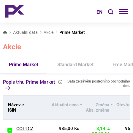
EN
Aktuální data
Akcie
Prime Market
Akcie
Prime Market
Standard Market
Free Mar
Popis trhu Prime Market
Data ze závěru posledního obchodního
dne.
Název
Aktuální cena
Změna
Otevírac
ISIN
Abs. změna
COLTCZ
985,00 Kč
3,14 %
955