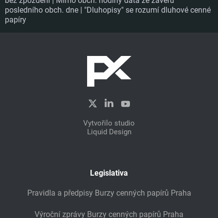
bez zpoždění | Mimo obch. hodiny data ze závěru
posledního obch. dne | "Dluhopisy" se rozumí dluhové cenné
papíry
Vytvořilo studio
Liquid Design
Legislativa
Pravidla a předpisy Burzy cenných papírů Praha
Výroční zprávy Burzy cenných papírů Praha