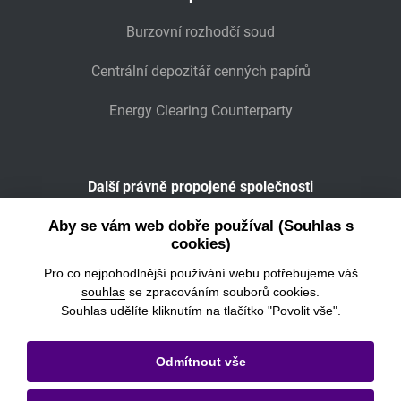
Burzovní rozhodčí soud
Centrální depozitář cenných papírů
Energy Clearing Counterparty
Další právně propojené společnosti
Wiener Börse
Aby se vám web dobře používal (Souhlas s
cookies)
POWER EXCHANGE CENTRAL EUROPE
Pro co nejpohodlnější používání webu potřebujeme váš
souhlas
se zpracováním souborů cookies.
Souhlas udělíte kliknutím na tlačítko "Povolit vše".
© 2026
Burza cenných papírů Praha, a.s.
Odmítnout vše
Právní informace