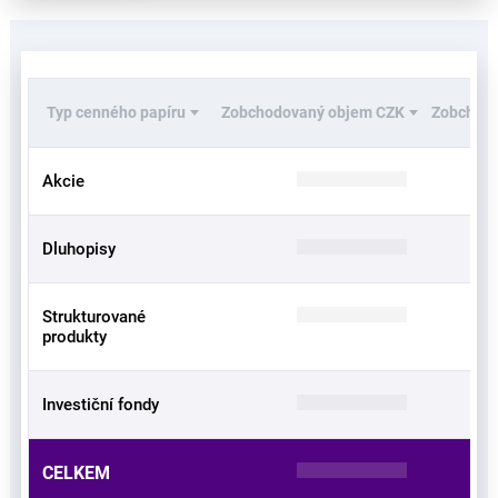
Typ cenného papíru
Zobchodovaný objem CZK
Zobchodo
Akcie
Dluhopisy
Strukturované
produkty
Investiční fondy
CELKEM