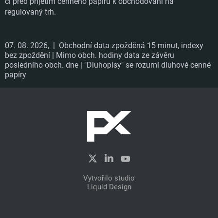
či před přijetím cenného papíru k obchodování na
regulovaný trh.
07. 08. 2026,
| Obchodní data zpožděná 15 minut, indexy
bez zpoždění | Mimo obch. hodiny data ze závěru
posledního obch. dne | "Dluhopisy" se rozumí dluhové cenné
papíry
Vytvořilo studio
Liquid Design