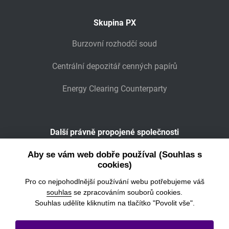
Skupina PX
Burzovní rozhodčí soud
Centrální depozitář cenných papírů
Energy Clearing Counterparty
Další právně propojené společnosti
Wiener Börse
Aby se vám web dobře používal (Souhlas s
cookies)
POWER EXCHANGE CENTRAL EUROPE
Pro co nejpohodlnější používání webu potřebujeme váš
souhlas
se zpracováním souborů cookies.
Souhlas udělíte kliknutím na tlačítko "Povolit vše".
© 2026
Burza cenných papírů Praha, a.s.