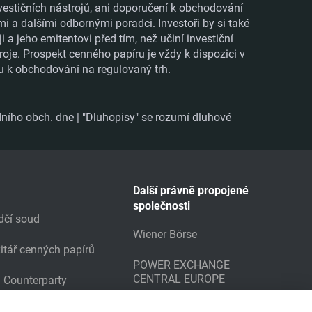
vestičních nástrojů, ani doporučení k obchodování
mi a dalšími odbornými poradci. Investoři by si také
 jeho emitentovi před tím, než učiní investiční
roje. Prospekt cenného papíru je vždy k dispozici v
ru k obchodování na regulovaný trh.
ního obch. dne | "Dluhopisy" se rozumí dluhové
Další právně propojené
společnosti
dčí soud
Wiener Börse
itář cenných papírů
POWER EXCHANGE
CENTRAL EUROPE
g Counterparty