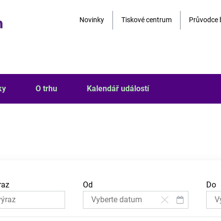
Novinky
Tiskové centrum
Průvodce 
ky
O trhu
Kalendář událostí
raz
Od
Do