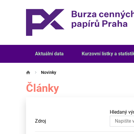
Aktuální data
Kurzovní lístky a statisti
Novinky
Články
Hledaný vý
Zdroj