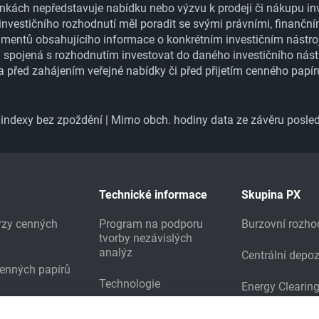
nkách nepředstavuje nabídku nebo výzvu k prodeji či nákupu in
 investičního rozhodnutí měl poradit se svými právními, finanční
ntů obsahujícího informace o konkrétním investičním nástroji a
ka spojená s rozhodnutím investovat do daného investičního nást
a před zahájením veřejné nabídky či před přijetím cenného papí
ndexy bez zpoždění | Mimo obch. hodiny data ze závěru posled
Technické informace
Skupina PX
urzy cenných
Program na podporu
Burzovní rozho
tvorby nezávislých
analýz
Centrální depoz
cenných papírů
Technologie
Energy Clearin
Prodej burzovních dat