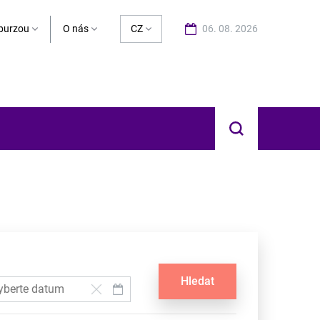
burzou
O nás
CZ
06. 08. 2026
Hledat
Hledat