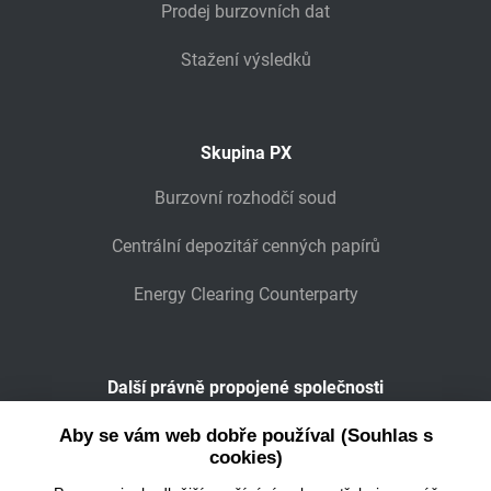
Prodej burzovních dat
Stažení výsledků
Skupina PX
Burzovní rozhodčí soud
Centrální depozitář cenných papírů
Energy Clearing Counterparty
Další právně propojené společnosti
Wiener Börse
Aby se vám web dobře používal (Souhlas s
cookies)
POWER EXCHANGE CENTRAL EUROPE