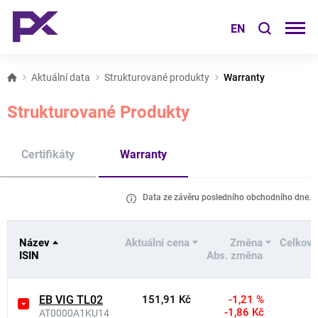
EN
Aktuální data
Strukturované produkty
Warranty
Strukturované Produkty
Certifikáty
Warranty
Data ze závěru posledního obchodního dne.
Název
Aktuální cena
Změna
Celkový
ISIN
Abs. změna
EB VIG TL02
151,91 Kč
-1,21 %
-1,86 Kč
AT0000A1KU14