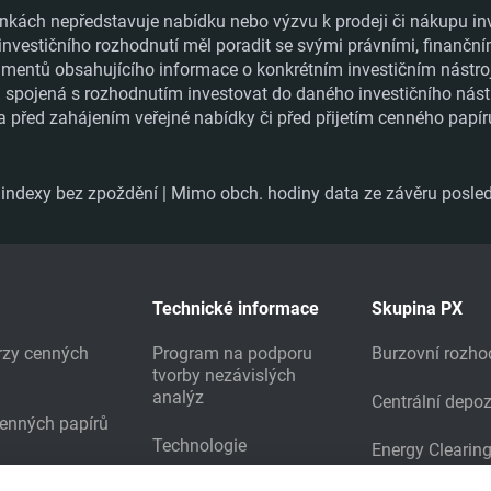
nkách nepředstavuje nabídku nebo výzvu k prodeji či nákupu in
 investičního rozhodnutí měl poradit se svými právními, finanční
ntů obsahujícího informace o konkrétním investičním nástroji a
ka spojená s rozhodnutím investovat do daného investičního nást
a před zahájením veřejné nabídky či před přijetím cenného papí
ndexy bez zpoždění | Mimo obch. hodiny data ze závěru posled
Technické informace
Skupina PX
urzy cenných
Program na podporu
Burzovní rozho
tvorby nezávislých
analýz
Centrální depoz
cenných papírů
Technologie
Energy Clearin