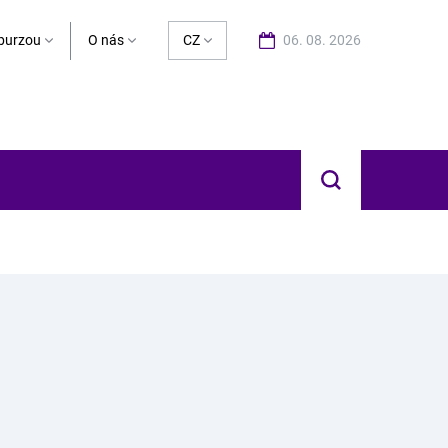
burzou
O nás
CZ
06. 08. 2026
Hledat