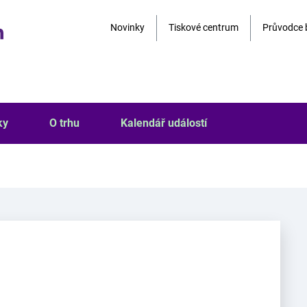
Novinky
Tiskové centrum
Průvodce 
ky
O trhu
Kalendář událostí