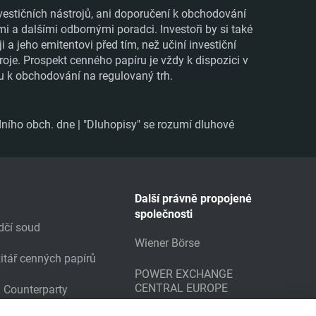
vestičních nástrojů, ani doporučení k obchodování
mi a dalšími odbornými poradci. Investoři by si také
 jeho emitentovi před tím, než učiní investiční
roje. Prospekt cenného papíru je vždy k dispozici v
ru k obchodování na regulovaný trh.
ního obch. dne | "Dluhopisy" se rozumí dluhové
Další právně propojené
společnosti
dčí soud
Wiener Börse
itář cenných papírů
POWER EXCHANGE
CENTRAL EUROPE
g Counterparty