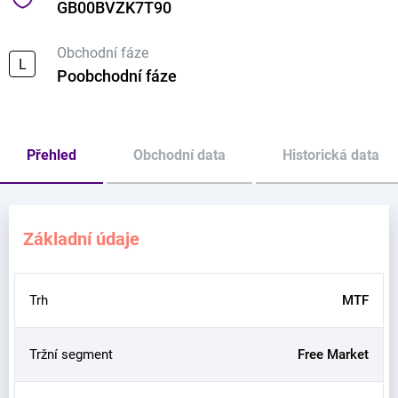
GB00BVZK7T90
Obchodní fáze
L
Poobchodní fáze
Přehled
Obchodní data
Historická data
Základní údaje
Trh
MTF
Tržní segment
Free Market