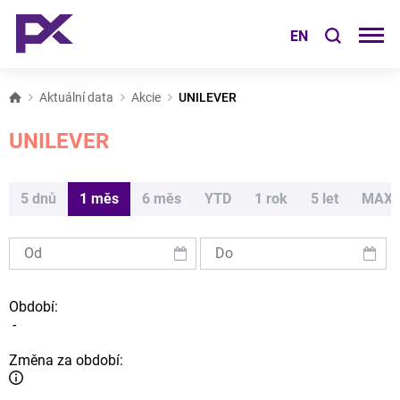
EN
Aktuální data
Akcie
UNILEVER
UNILEVER
5 dnů
1 měs
6 měs
YTD
1 rok
5 let
MAX
Období:
-
Změna za období: