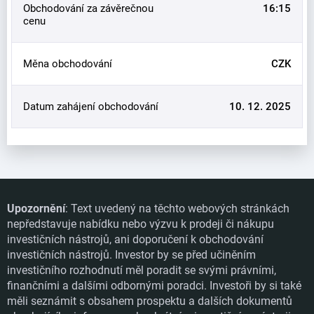
Obchodování za závěrečnou
16:15
cenu
Měna obchodování
CZK
Datum zahájení obchodování
10. 12. 2025
Upozornění
: Text uvedený na těchto webových stránkách
nepředstavuje nabídku nebo výzvu k prodeji či nákupu
investičních nástrojů, ani doporučení k obchodování
investičních nástrojů. Investor by se před učiněním
investičního rozhodnutí měl poradit se svými právními,
finančními a dalšími odbornými poradci. Investoři by si také
měli seznámit s obsahem prospektu a dalších dokumentů