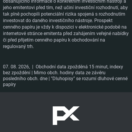
obsahujícího informace o konkrétním investičním nástroji a
jeho emitentovi před tím, než učiní investiční rozhodnutí, aby
tak plně pochopili potenciální rizika spojená s rozhodnutím
investovat do daného investičního nástroje. Prospekt
cenného papíru je vždy k dispozici v elektronické podobě na
internetové stránce emitenta před zahájením veřejné nabídky
či před přijetím cenného papíru k obchodování na
regulovaný trh.
07. 08. 2026,
| Obchodní data zpožděná 15 minut, indexy
bez zpoždění | Mimo obch. hodiny data ze závěru
posledního obch. dne | "Dluhopisy" se rozumí dluhové cenné
papíry