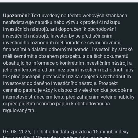
Upozornění
: Text uvedený na těchto webových stránkách
nepředstavuje nabídku nebo výzvu k prodeji či nákupu
investičních nástrojů, ani doporučení k obchodování
investičních nástrojů. Investor by se před učiněním
investičního rozhodnutí měl poradit se svými právními,
finančními a dalšími odbornými poradci. Investoři by si také
měli seznámit s obsahem prospektu a dalších dokumentů
obsahujícího informace o konkrétním investičním nástroji a
jeho emitentovi před tím, než učiní investiční rozhodnutí, aby
tak plně pochopili potenciální rizika spojená s rozhodnutím
investovat do daného investičního nástroje. Prospekt
cenného papíru je vždy k dispozici v elektronické podobě na
internetové stránce emitenta před zahájením veřejné nabídky
či před přijetím cenného papíru k obchodování na
regulovaný trh.
07. 08. 2026,
| Obchodní data zpožděná 15 minut, indexy
bez zpoždění | Mimo obch. hodiny data ze závěru