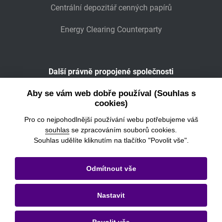
Centrální depozitář cenných papírů
Energy Clearing Counterparty
Další právně propojené společnosti
Wiener Börse
Aby se vám web dobře používal (Souhlas s
cookies)
POWER EXCHANGE CENTRAL EUROPE
Pro co nejpohodlnější používání webu potřebujeme váš
souhlas
se zpracováním souborů cookies.
Souhlas udělíte kliknutím na tlačítko "Povolit vše".
© 2026
Burza cenných papírů Praha, a.s.
Odmítnout vše
Právní informace
Nastavit
Nastavení cookies
Ochrana osobních údajů a cookies
Povolit vše