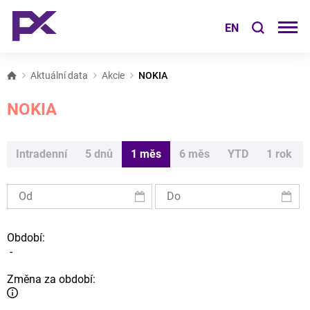
EN
Aktuální data
Akcie
NOKIA
NOKIA
Intradenní
5 dnů
1 měs
6 měs
YTD
1 rok
Období:
-
Změna za období: