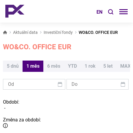
EN
Aktuální data
Investiční fondy
WO&CO. OFFICE EUR
WO&CO. OFFICE EUR
5 dnů
1 měs
6 měs
YTD
1 rok
5 let
MAX
Období:
-
Změna za období: