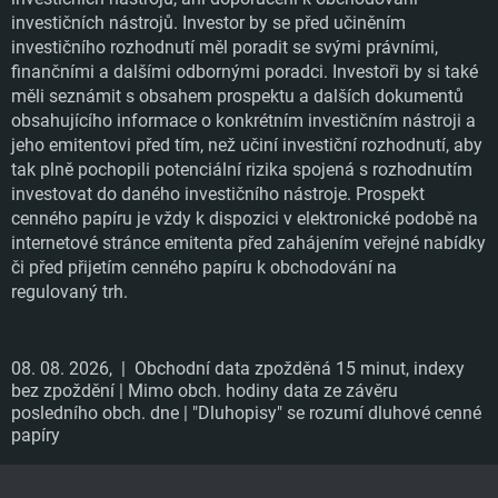
investičních nástrojů. Investor by se před učiněním
investičního rozhodnutí měl poradit se svými právními,
finančními a dalšími odbornými poradci. Investoři by si také
měli seznámit s obsahem prospektu a dalších dokumentů
obsahujícího informace o konkrétním investičním nástroji a
jeho emitentovi před tím, než učiní investiční rozhodnutí, aby
tak plně pochopili potenciální rizika spojená s rozhodnutím
investovat do daného investičního nástroje. Prospekt
cenného papíru je vždy k dispozici v elektronické podobě na
internetové stránce emitenta před zahájením veřejné nabídky
či před přijetím cenného papíru k obchodování na
regulovaný trh.
08. 08. 2026,
| Obchodní data zpožděná 15 minut, indexy
bez zpoždění | Mimo obch. hodiny data ze závěru
posledního obch. dne | "Dluhopisy" se rozumí dluhové cenné
papíry