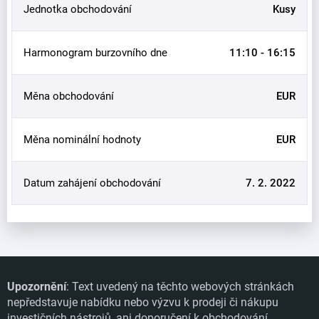
Jednotka obchodování
Kusy
Harmonogram burzovního dne
11:10 - 16:15
Měna obchodování
EUR
Měna nominální hodnoty
EUR
Datum zahájení obchodování
7. 2. 2022
Upozornění
: Text uvedený na těchto webových stránkách
nepředstavuje nabídku nebo výzvu k prodeji či nákupu
investičních nástrojů, ani doporučení k obchodování