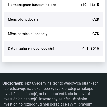
Harmonogram burzovního dne
11:10 - 16:15
Měna obchodování
CZK
Měna nominální hodnoty
CZK
Datum zahájení obchodování
4. 1. 2016
Upozornění
: Text uvedený na těchto webových stránkách
nepředstavuje nabídku nebo výzvu k prodeji či nákupu
investičních nástrojů, ani doporučení k obchodování
investičních nástrojů. Investor by se před učiněním
investičního rozhodnutí měl poradit se svými právními,