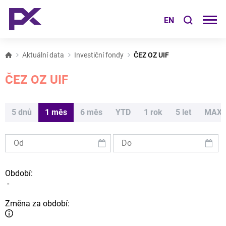
EN
Aktuální data
Investiční fondy
ČEZ OZ UIF
ČEZ OZ UIF
5 dnů
1 měs
6 měs
YTD
1 rok
5 let
MAX
Období:
-
Změna za období: