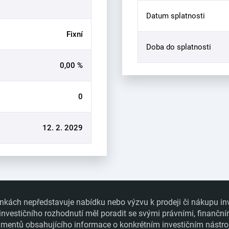
Datum splatnosti
Fixní
Doba do splatnosti
0,00 %
0
12. 2. 2029
nkách nepředstavuje nabídku nebo výzvu k prodeji či nákupu in
 investičního rozhodnutí měl poradit se svými právními, finanční
ntů obsahujícího informace o konkrétním investičním nástroji a