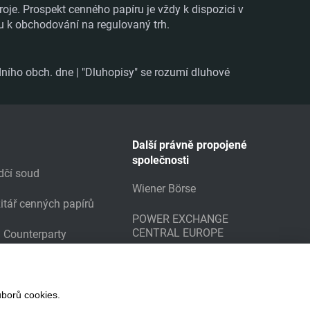
roje. Prospekt cenného papíru je vždy k dispozici v
ru k obchodování na regulovaný trh.
ního obch. dne | "Dluhopisy" se rozumí dluhové
Další právně propojené
společnosti
dčí soud
Wiener Börse
itář cenných papírů
POWER EXCHANGE
CENTRAL EUROPE
g Counterparty
borů cookies.