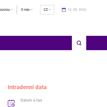
burzou
O nás
CZ
10. 08. 2026
Hledat
Intradenní data
Datum a čas