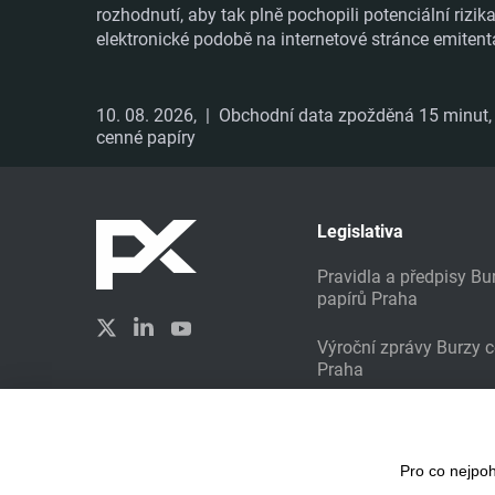
rozhodnutí, aby tak plně pochopili potenciální rizi
elektronické podobě na internetové stránce emitent
10. 08. 2026,
| Obchodní data zpožděná 15 minut, i
cenné papíry
Legislativa
Pravidla a předpisy B
papírů Praha
Výroční zprávy Burzy 
Praha
Udržitelné investování
Vytvořilo studio
Liquid Design
Pro co nejpo