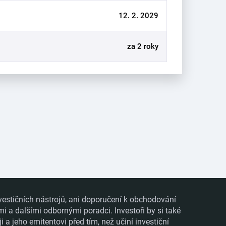
12. 2. 2029
za 2 roky
vestičních nástrojů, ani doporučení k obchodování
mi a dalšími odbornými poradci. Investoři by si také
 jeho emitentovi před tím, než učiní investiční