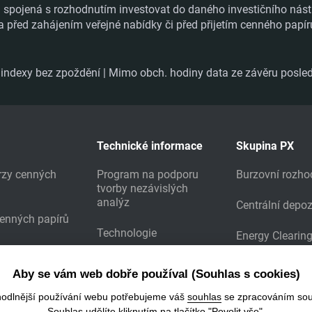
ka spojená s rozhodnutím investovat do daného investičního nást
a před zahájením veřejné nabídky či před přijetím cenného papí
ndexy bez zpoždění | Mimo obch. hodiny data ze závěru posled
Technické informace
Skupina PX
urzy cenných
Program na podporu
Burzovní rozho
tvorby nezávislých
analýz
Centrální depoz
cenných papírů
Technologie
Energy Clearin
Prodej burzovních dat
Aby se vám web dobře používal (Souhlas s cookies)
Stažení výsledků
hodlnější používání webu potřebujeme váš
souhlas
se zpracováním sou
Souhlas udělíte kliknutím na tlačítko "Povolit vše".