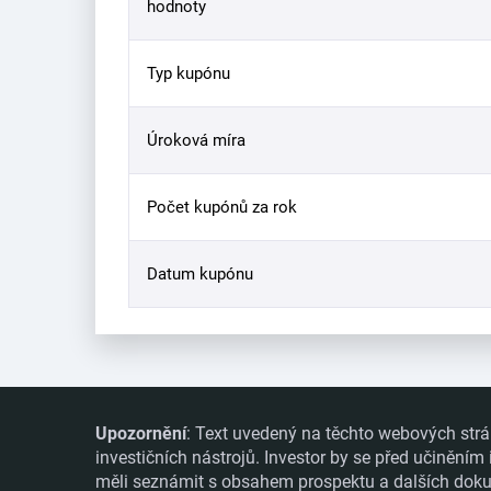
hodnoty
Typ kupónu
Úroková míra
Počet kupónů za rok
Datum kupónu
Upozornění
: Text uvedený na těchto webových strá
investičních nástrojů. Investor by se před učiněním
měli seznámit s obsahem prospektu a dalších dokume