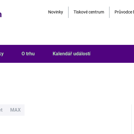
Novinky
Tiskové centrum
Průvodce 
ky
O trhu
Kalendář událostí
et
MAX