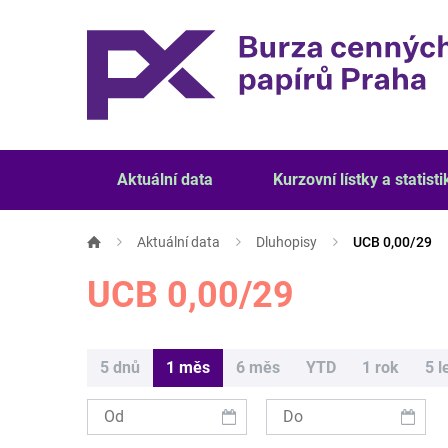
Aktuální data
Kurzovní lístky a statisti
Aktuální data
Dluhopisy
UCB 0,00/29
UCB 0,00/29
5 dnů
1 měs
6 měs
YTD
1 rok
5 l