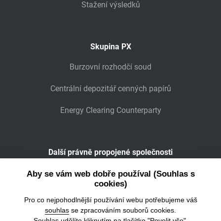
Stažení výsledků
Skupina PX
Burzovní rozhodčí soud
Centrální depozitář cenných papírů
Energy Clearing Counterparty
Další právně propojené společnosti
Wiener Börse
Aby se vám web dobře používal (Souhlas s
cookies)
POWER EXCHANGE CENTRAL EUROPE
Pro co nejpohodlnější používání webu potřebujeme váš
souhlas
se zpracováním souborů cookies.
Souhlas udělíte kliknutím na tlačítko "Povolit vše".