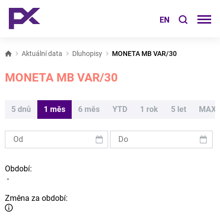
EN
Aktuální data
Dluhopisy
MONETA MB VAR/30
MONETA MB VAR/30
5 dnů
1 měs
6 měs
YTD
1 rok
5 let
MAX
Období:
-
Změna za období: