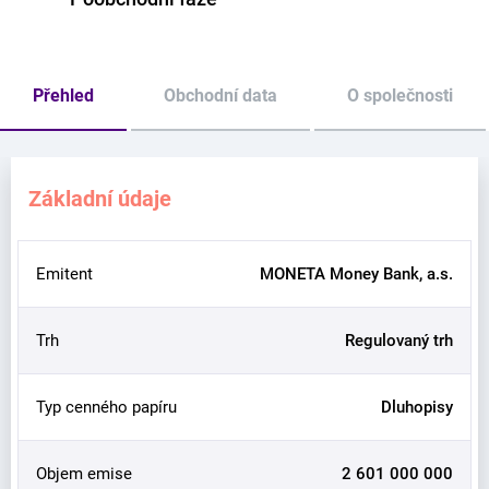
Přehled
Obchodní data
O společnosti
Základní údaje
Emitent
MONETA Money Bank, a.s.
Trh
Regulovaný trh
Typ cenného papíru
Dluhopisy
Objem emise
2 601 000 000