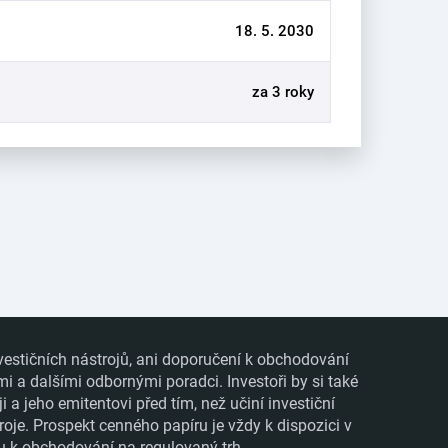
18. 5. 2030
za 3 roky
vestičních nástrojů, ani doporučení k obchodování
mi a dalšími odbornými poradci. Investoři by si také
 jeho emitentovi před tím, než učiní investiční
roje. Prospekt cenného papíru je vždy k dispozici v
ru k obchodování na regulovaný trh.