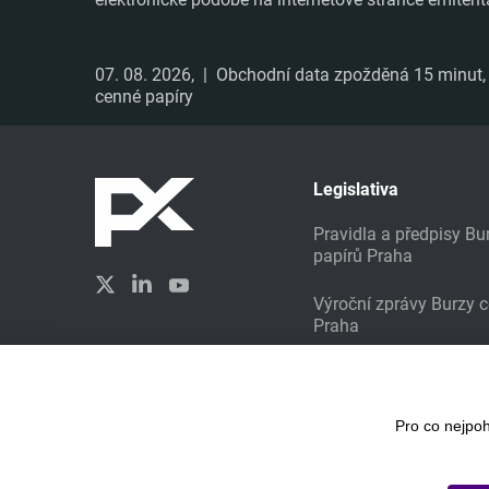
07. 08. 2026,
| Obchodní data zpožděná 15 minut, i
cenné papíry
Legislativa
Pravidla a předpisy B
papírů Praha
Výroční zprávy Burzy 
Praha
Udržitelné investování
Vytvořilo studio
Liquid Design
Pro co nejpo