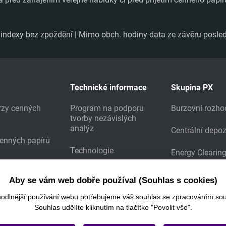
ndexy bez zpoždění | Mimo obch. hodiny data ze závěru posled
Technické informace
Skupina PX
urzy cenných
Program na podporu
Burzovní rozho
tvorby nezávislých
analýz
Centrální depoz
cenných papírů
Technologie
Energy Clearin
Prodej burzovních dat
Aby se vám web dobře používal (Souhlas s cookies)
Stažení výsledků
hodlnější používání webu potřebujeme váš
souhlas
se zpracováním sou
Souhlas udělíte kliknutím na tlačítko "Povolit vše".