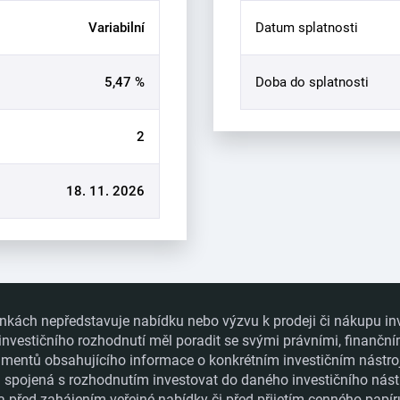
Variabilní
Datum splatnosti
5,47 %
Doba do splatnosti
2
18. 11. 2026
nkách nepředstavuje nabídku nebo výzvu k prodeji či nákupu in
 investičního rozhodnutí měl poradit se svými právními, finanční
ntů obsahujícího informace o konkrétním investičním nástroji a
ka spojená s rozhodnutím investovat do daného investičního nást
a před zahájením veřejné nabídky či před přijetím cenného papí