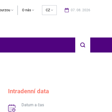
burzou
O nás
CZ
07. 08. 2026
Hledat
Intradenní data
Datum a čas