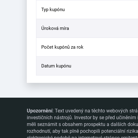
Typ kupónu
Úroková míra
Počet kupónů za rok
Datum kupónu
Upozornění
: Text uvedený na těchto webových strá
investičních nástrojů. Investor by se před učiněním
měli seznámit s obsahem prospektu a dalších dokume
rozhodnutí, aby tak plně pochopili potenciální rizi
elektronické podobě na internetové stránce emitent