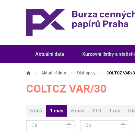
Aktuální data
Kurzovní lístky a statisti
Aktuální data
Dluhopisy
COLTCZ VAR/
COLTCZ VAR/30
5 dnů
1 měs
6 měs
YTD
1 rok
5 l