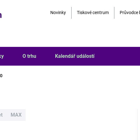
Novinky
Tiskové centrum
Průvodce 
ky
O trhu
Kalendář událostí
30
et
MAX