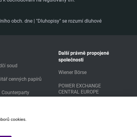
ního obch. dne | "Dluhopisy" se rozumí dluhové
Další právně propojené
společnosti
dčí soud
Wiener Börse
itář cenných papírů
POWER EXCHANGE
CENTRAL EUROPE
g Counterparty
borů cookies.