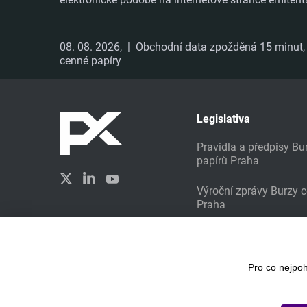
08. 08. 2026,
| Obchodní data zpožděná 15 minut, i
cenné papíry
Legislativa
Pravidla a předpisy B
papírů Praha
Výroční zprávy Burzy 
Praha
Udržitelné investování
Vytvořilo studio
Liquid Design
Pro co nejpo