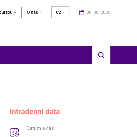
burzou
O nás
CZ
08. 08. 2026
Hledat
Intradenní data
Datum a čas