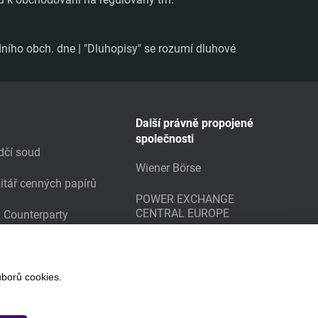
ního obch. dne | "Dluhopisy" se rozumí dluhové
Další právně propojené
společnosti
dčí soud
Wiener Börse
itář cenných papírů
POWER EXCHANGE
CENTRAL EUROPE
g Counterparty
borů cookies.