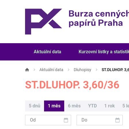
Aktuální data
Kurzovní lístky a statisti
Aktuální data
Dluhopisy
ST.DLUHOP. 3,
ST.DLUHOP. 3,60/36
5 dnů
1 měs
6 měs
YTD
1 rok
5 l