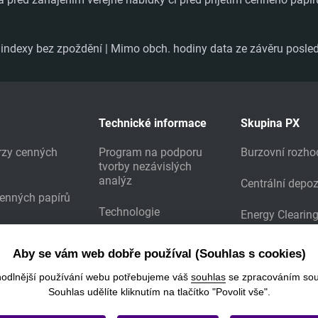
ndexy bez zpoždění | Mimo obch. hodiny data ze závěru posled
Technické informace
Skupina PX
urzy cenných
Program na podporu
Burzovní rozho
tvorby nezávislých
analýz
Centrální depoz
cenných papírů
Technologie
Energy Clearin
Prodej burzovních dat
Aby se vám web dobře používal (Souhlas s cookies)
Stažení výsledků
hodlnější používání webu potřebujeme váš
souhlas
se zpracováním sou
Souhlas udělíte kliknutím na tlačítko "Povolit vše".