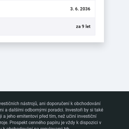
3. 6. 2036
za 9 let
vestičních nástrojů, ani doporučení k obchodování
mi a dalšími odbornými poradci. Investoři by si také
 jeho emitentovi před tím, než učiní investiční
roje. Prospekt cenného papíru je vždy k dispozici v
ru k obchodování na regulovaný trh.