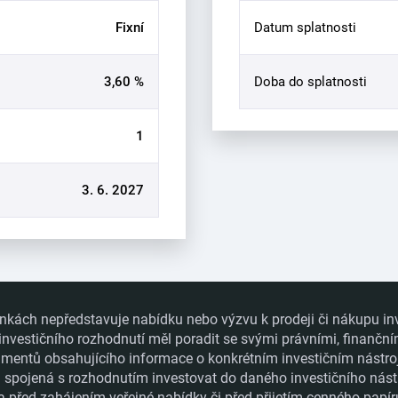
Fixní
Datum splatnosti
3,60 %
Doba do splatnosti
1
3. 6. 2027
nkách nepředstavuje nabídku nebo výzvu k prodeji či nákupu in
 investičního rozhodnutí měl poradit se svými právními, finanční
ntů obsahujícího informace o konkrétním investičním nástroji a
ka spojená s rozhodnutím investovat do daného investičního nást
a před zahájením veřejné nabídky či před přijetím cenného papí