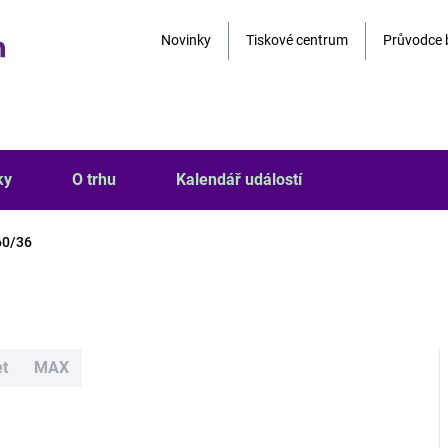
Novinky
Tiskové centrum
Průvodce 
ky
O trhu
Kalendář událostí
60/36
et
MAX