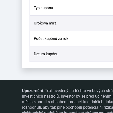
Typ kupónu
Úroková míra
Počet kupónů za rok
Datum kupónu
Upozornění
: Text uvedený na těchto webových strá
investičních nástrojů. Investor by se před učiněním
měli seznámit s obsahem prospektu a dalších dokume
rozhodnutí, aby tak plně pochopili potenciální rizi
elektronické podobě na internetové stránce emitent