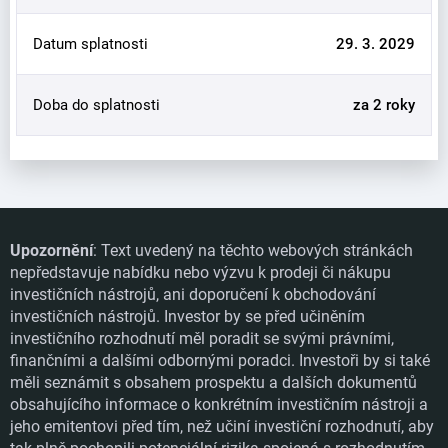
Datum splatnosti
29. 3. 2029
Doba do splatnosti
za 2 roky
Upozornění
: Text uvedený na těchto webových stránkách
nepředstavuje nabídku nebo výzvu k prodeji či nákupu
investičních nástrojů, ani doporučení k obchodování
investičních nástrojů. Investor by se před učiněním
investičního rozhodnutí měl poradit se svými právními,
finančními a dalšími odbornými poradci. Investoři by si také
měli seznámit s obsahem prospektu a dalších dokumentů
obsahujícího informace o konkrétním investičním nástroji a
jeho emitentovi před tím, než učiní investiční rozhodnutí, aby