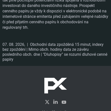
tak plně pochopili potenciální rizika spojená s rozhodnutím
investovat do daného investičního nástroje. Prospekt
cenného papíru je vždy k dispozici v elektronické podobě na
internetové stránce emitenta před zahájením veřejné nabídky
či před přijetím cenného papíru k obchodování na
regulovaný trh.
07. 08. 2026,
| Obchodní data zpožděná 15 minut, indexy
bez zpoždění | Mimo obch. hodiny data ze závěru
posledního obch. dne | "Dluhopisy" se rozumí dluhové cenné
papíry