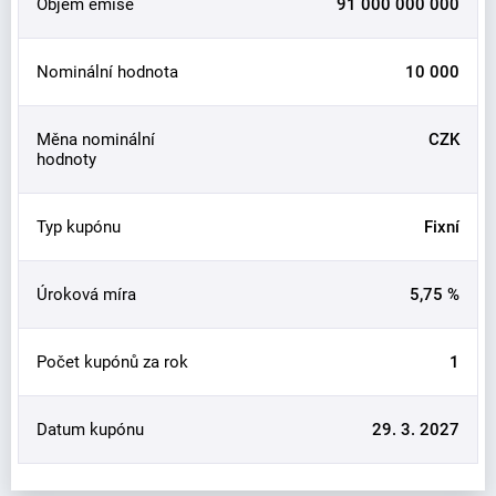
Objem emise
91 000 000 000
Nominální hodnota
10 000
Měna nominální
CZK
hodnoty
Typ kupónu
Fixní
Úroková míra
5,75 %
Počet kupónů za rok
1
Datum kupónu
29. 3. 2027