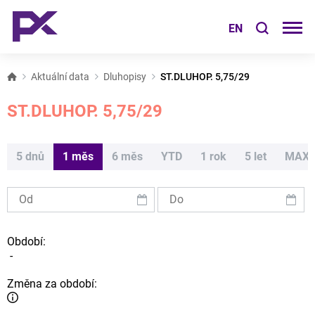
EN
Aktuální data
Dluhopisy
ST.DLUHOP. 5,75/29
ST.DLUHOP. 5,75/29
5 dnů
1 měs
6 měs
YTD
1 rok
5 let
MAX
Období:
-
Změna za období: