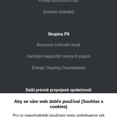
Prodej burzovních dat
Stažení výsledků
Skupina PX
Burzovní rozhodčí soud
Centrální depozitář cenných papírů
Energy Clearing Counterparty
Další právně propojené společnosti
Wiener Börse
Aby se vám web dobře používal (Souhlas s
cookies)
POWER EXCHANGE CENTRAL EUROPE
Pro co nejpohodlnější používání webu potřebujeme váš