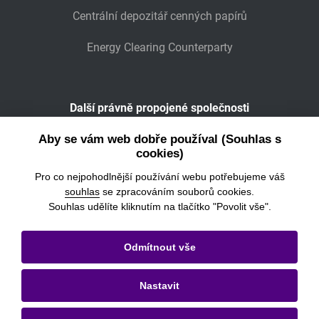
Centrální depozitář cenných papírů
Energy Clearing Counterparty
Další právně propojené společnosti
Wiener Börse
Aby se vám web dobře používal (Souhlas s
cookies)
POWER EXCHANGE CENTRAL EUROPE
Pro co nejpohodlnější používání webu potřebujeme váš
souhlas
se zpracováním souborů cookies.
Souhlas udělíte kliknutím na tlačítko "Povolit vše".
© 2026
Burza cenných papírů Praha, a.s.
Odmítnout vše
Právní informace
Nastavit
Nastavení cookies
Ochrana osobních údajů a cookies