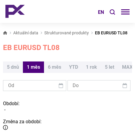
EN
Aktuální data
Strukturované produkty
EB EURUSD TL08
EB EURUSD TL08
5 dnů
1 měs
6 měs
YTD
1 rok
5 let
MAX
Období:
-
Změna za období: