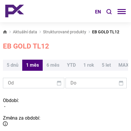
EN
Aktuální data
Strukturované produkty
EB GOLD TL12
EB GOLD TL12
5 dnů
1 měs
6 měs
YTD
1 rok
5 let
MAX
Období:
-
Změna za období: