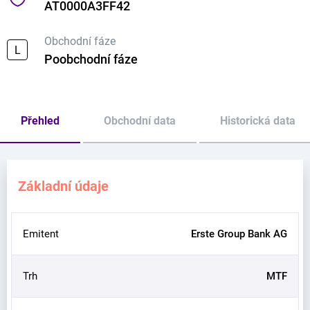
AT0000A3FF42
Obchodní fáze
L
Poobchodní fáze
Přehled
Obchodní data
Historická data
Základní údaje
Emitent
Erste Group Bank AG
Trh
MTF