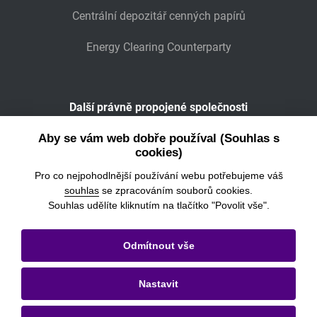
Centrální depozitář cenných papírů
Energy Clearing Counterparty
Další právně propojené společnosti
Wiener Börse
Aby se vám web dobře používal (Souhlas s
cookies)
POWER EXCHANGE CENTRAL EUROPE
Pro co nejpohodlnější používání webu potřebujeme váš
souhlas
se zpracováním souborů cookies.
Souhlas udělíte kliknutím na tlačítko "Povolit vše".
© 2026
Burza cenných papírů Praha, a.s.
Odmítnout vše
Právní informace
Nastavit
Nastavení cookies
Ochrana osobních údajů a cookies