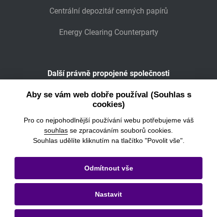
Centrální depozitář cenných papírů
Energy Clearing Counterparty
Další právně propojené společnosti
Wiener Börse
Aby se vám web dobře používal (Souhlas s
cookies)
POWER EXCHANGE CENTRAL EUROPE
Pro co nejpohodlnější používání webu potřebujeme váš
souhlas
se zpracováním souborů cookies.
Souhlas udělíte kliknutím na tlačítko "Povolit vše".
© 2026
Burza cenných papírů Praha, a.s.
Odmítnout vše
Právní informace
Nastavit
Nastavení cookies
Ochrana osobních údajů a cookies