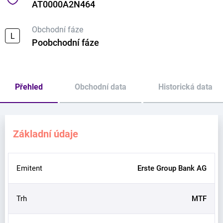
AT0000A2N464
Obchodní fáze
L
Poobchodní fáze
Přehled
Obchodní data
Historická data
Základní údaje
Emitent
Erste Group Bank AG
Trh
MTF