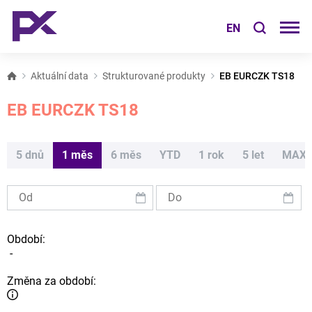
EN
Aktuální data
Strukturované produkty
EB EURCZK TS18
EB EURCZK TS18
5 dnů
1 měs
6 měs
YTD
1 rok
5 let
MAX
Období:
-
Změna za období: