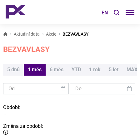
EN
Aktuální data
Akcie
BEZVAVLASY
BEZVAVLASY
5 dnů
1 měs
6 měs
YTD
1 rok
5 let
MAX
Období:
-
Změna za období: