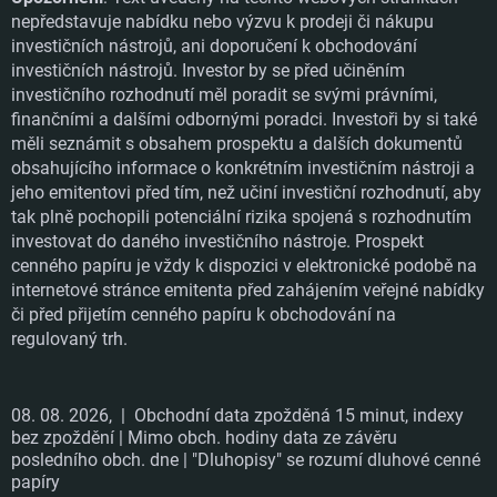
nepředstavuje nabídku nebo výzvu k prodeji či nákupu
BEZVAVLASY: Specialisté na vlasy neznají
investičních nástrojů, ani doporučení k obchodování
investičních nástrojů. Investor by se před učiněním
krize
investičního rozhodnutí měl poradit se svými právními,
finančními a dalšími odbornými poradci. Investoři by si také
Našli tu správnou mezeru na trhu, sestavili žádané
měli seznámit s obsahem prospektu a dalších dokumentů
portfolio, vsadili na promyšlenou cenovou politiku a
obsahujícího informace o konkrétním investičním nástroji a
spolehlivé dodání do druhého dne. E-shop Bezvavlasy,
jeho emitentovi před tím, než učiní investiční rozhodnutí, aby
specializovaný na vlasovou kosmetiku, nepřetržitě roste
tak plně pochopili potenciální rizika spojená s rozhodnutím
a zároveň pravidelně vytváří zisk.
investovat do daného investičního nástroje. Prospekt
cenného papíru je vždy k dispozici v elektronické podobě na
internetové stránce emitenta před zahájením veřejné nabídky
ÚSPĚŠNĚ UPSÁNO
či před přijetím cenného papíru k obchodování na
regulovaný trh.
08. 08. 2026,
| Obchodní data zpožděná 15 minut, indexy
bez zpoždění | Mimo obch. hodiny data ze závěru
posledního obch. dne | "Dluhopisy" se rozumí dluhové cenné
papíry