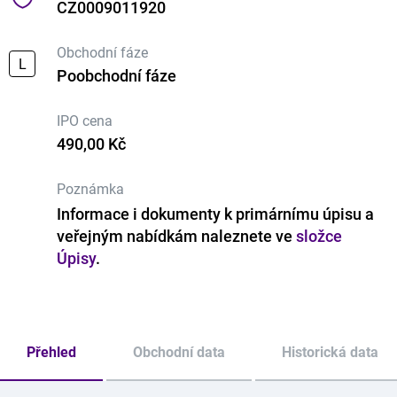
CZ0009011920
Obchodní fáze
L
Poobchodní fáze
IPO cena
490,00 Kč
Poznámka
Informace i dokumenty k primárnímu úpisu a
veřejným nabídkám naleznete ve
složce
Úpisy
.
Přehled
Obchodní data
Historická data