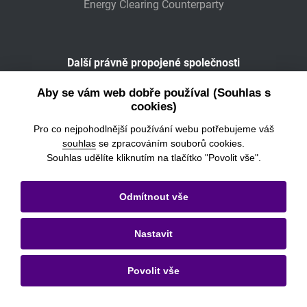
Energy Clearing Counterparty
Další právně propojené společnosti
Wiener Börse
Aby se vám web dobře používal (Souhlas s
cookies)
POWER EXCHANGE CENTRAL EUROPE
Pro co nejpohodlnější používání webu potřebujeme váš
souhlas
se zpracováním souborů cookies.
Souhlas udělíte kliknutím na tlačítko "Povolit vše".
© 2026
Burza cenných papírů Praha, a.s.
Odmítnout vše
Právní informace
Nastavit
Nastavení cookies
Ochrana osobních údajů a cookies
Povolit vše
Kontakty